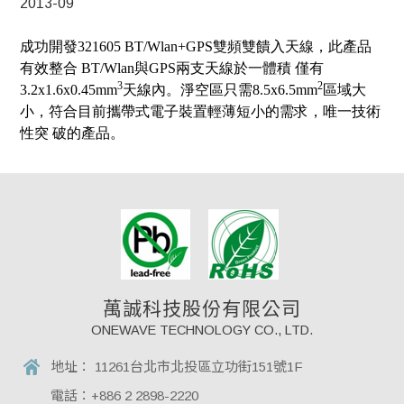
2013-09
成功開發
321605 BT/Wlan+GPS
雙頻雙饋入天線，此產品
有效整合
BT/Wlan
與
GPS
兩支天線於一體積 僅有
3
2
3.2x1.6x0.45mm
天線內。淨空區只需
8.5x6.5mm
區域大
小，符合目前攜帶式電子裝置輕薄短小的需求，唯一技術
性突 破的產品。
萬誠科技股份有限公司
ONEWAVE TECHNOLOGY CO., LTD.
地址：
11261台北市北投區立功街151號1F
電話：
+886 2 2898-2220