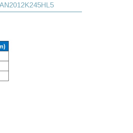
 WAN2012K245HL5